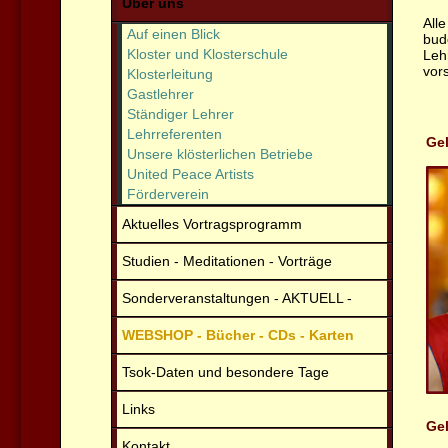
Über uns
All
Auf einen Blick
bud
Kloster und Klosterschule
Leh
vors
Klosterleitung
Gastlehrer
Ständiger Lehrer
Lehrreferenten
Ge
Unsere klösterlichen Betriebe
United Peace Artists
Förderverein
Aktuelles Vortragsprogramm
Studien - Meditationen - Vorträge
Sonderveranstaltungen - AKTUELL -
WEBSHOP - Bücher - CDs - Karten
Tsok-Daten und besondere Tage
Links
Ge
Kontakt