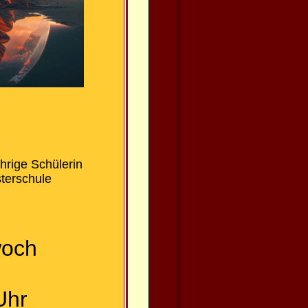
hrige Schülerin
sterschule
woch
Uhr