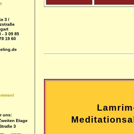
t
e 3 /
zstraße
gart
 - 3 09 85
78 19 60
eling.de
kommen!
Lamrim
hr uns:
Meditations
 Zweiten Etage
Straße 3