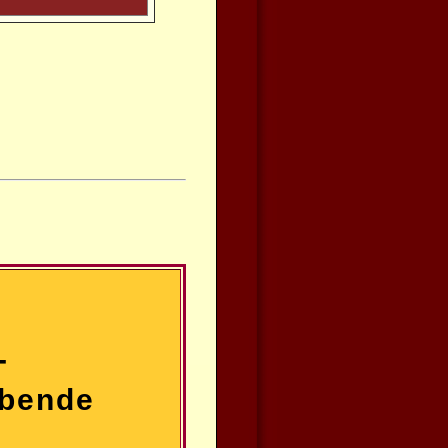
-
abende