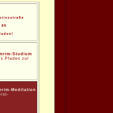
prinzstraße
9 85
eladen!
mrim-Studium
s Pfades zur
mrim-Meditation
ist-