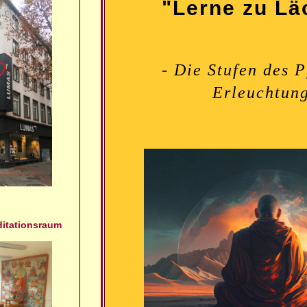
"Lerne zu Lä
- Die Stufen des P
Erleuchtung
ditationsraum