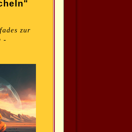
cheln"
fades zur
 -