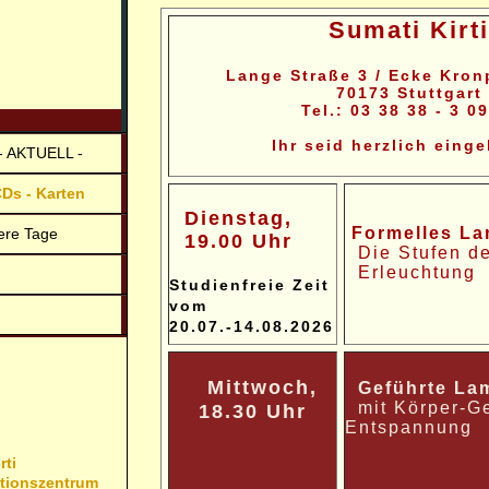
Sumati Kirti
Lange Straße 3 / Ecke Kron
70173 Stuttgart
Tel.: 03 38 38 - 3 0
Ihr seid herzlich eing
- AKTUELL -
Ds - Karten
Dienstag,
Formelles La
ere Tage
19.00 Uhr
Die Stufen de
Erleuchtung
Studienfreie Zeit
vom
20.07.-14.08.2026
Mittwoch,
Geführte La
mit Körper-Ge
18.30 Uhr
Entspannung
rti
ationszentrum