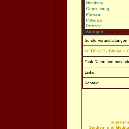
Nürnberg
Oranienburg
Päwesin
Potsdam
Rostock
Stuttgart
Sonderveranstaltungen 
WEBSHOP - Bücher - C
Tsok-Daten und besond
Links
Kontakt
Sumati Ki
Studien- und Medit