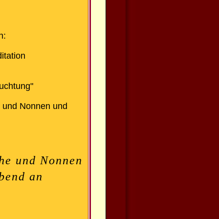
n:
tation
euchtung"
 und Nonnen und
che und Nonnen
bend an