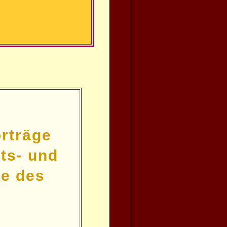
rträge
ts- und
re des
s