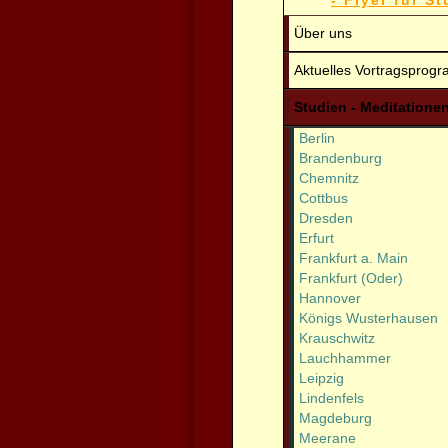
- Flyer für St
Über uns
Aktuelles Vortragsprog
Studien - Meditationen
Berlin
Brandenburg
Chemnitz
Cottbus
Dresden
Erfurt
Frankfurt a. Main
Frankfurt (Oder)
Hannover
Königs Wusterhausen
Krauschwitz
Lauchhammer
Leipzig
Lindenfels
Magdeburg
Meerane