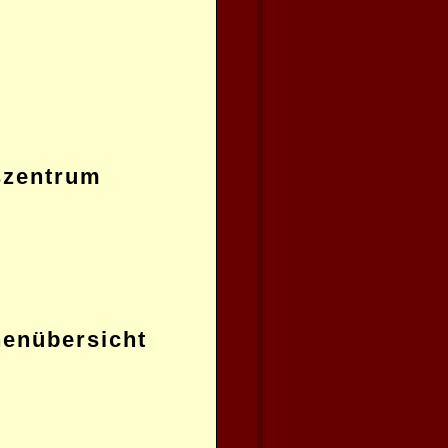
szentrum
henübersicht