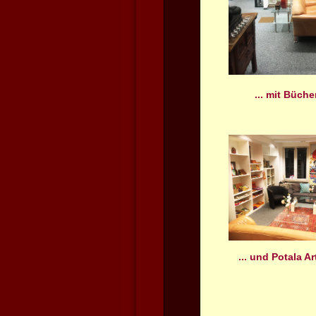
... mit Büch
... und Potala A