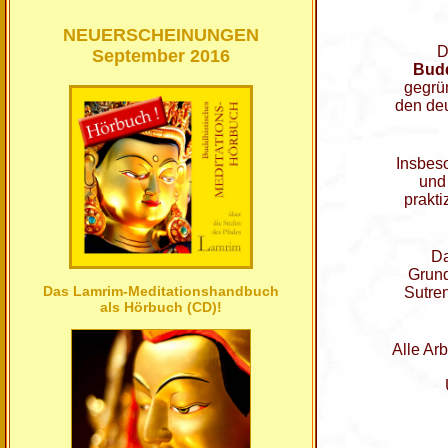
NEUERSCHEINUNGEN
D
September 2016
Budd
gegrün
den de
Insbeso
und 
prakti
Da
Grund
Das Lamrim-Meditationshandbuch
Sutre
als Hörbuch (CD)!
Alle Ar